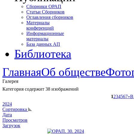
Сборники ОРАП
Статьи Сборников
Оглавления сборников
Материалы
конференций
Информационные
материалы
База данных АП
Библиотека
Главная
Об обществе
Фото
Галерея
Категория содержит 38 изображений
1
2
3
4
5
6
7
»
В
2024
Сортировка
Дата
Просмотров
Загрузок