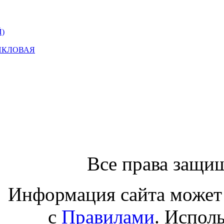
)
ИКЛОВАЯ
Все права защи
Информация сайта может 
с
Правилами
. Испол