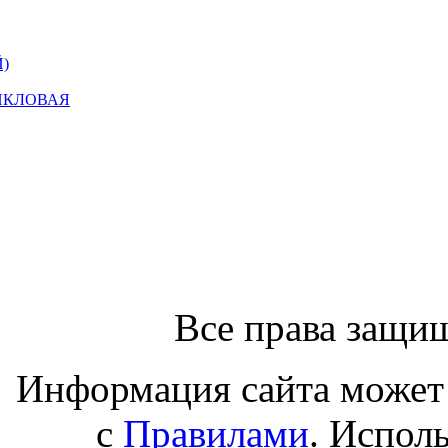
)
ИКЛОВАЯ
Все права защи
Информация сайта может 
с
Правилами
. Испол