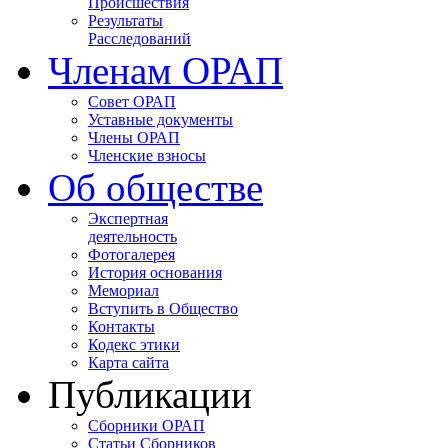
Происшествия
Результаты
Расследований
Членам ОРАП
Совет ОРАП
Уставные документы
Члены ОРАП
Членские взносы
Об обществе
Экспертная
деятельность
Фотогалерея
История основания
Мемориал
Вступить в Общество
Контакты
Кодекс этики
Карта сайта
Публикации
Сборники ОРАП
Статьи Сборников