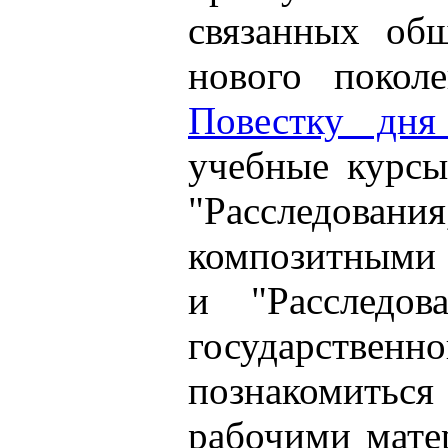
связанных об
нового поколе
Повестку дня
учебные курс
"Расследов
композитн
и "Расследов
государственн
познакомитьс
рабочими мат