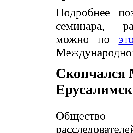
Подробнее по
семинара, р
можно по
эт
Международног
Cкончался 
Ерусалимск
Общество н
расследователе