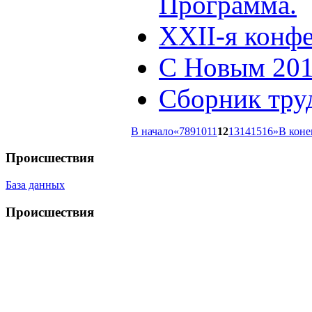
Программа.
XXII-я конф
С Новым 201
Сборник тру
В начало
«
7
8
9
10
11
12
13
14
15
16
»
В коне
Происшествия
База данных
Происшествия