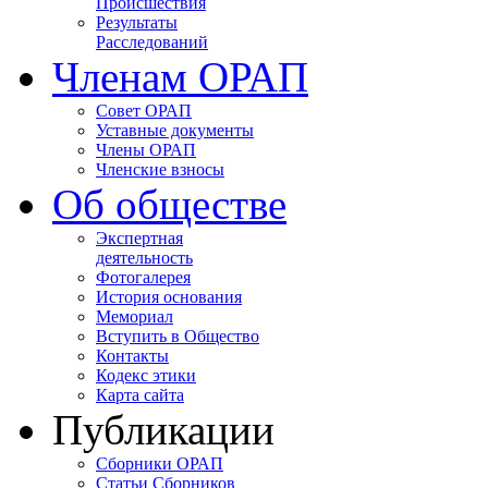
Происшествия
Результаты
Расследований
Членам ОРАП
Совет ОРАП
Уставные документы
Члены ОРАП
Членские взносы
Об обществе
Экспертная
деятельность
Фотогалерея
История основания
Мемориал
Вступить в Общество
Контакты
Кодекс этики
Карта сайта
Публикации
Сборники ОРАП
Статьи Сборников