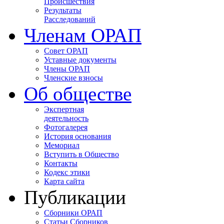
Происшествия
Результаты
Расследований
Членам ОРАП
Совет ОРАП
Уставные документы
Члены ОРАП
Членские взносы
Об обществе
Экспертная
деятельность
Фотогалерея
История основания
Мемориал
Вступить в Общество
Контакты
Кодекс этики
Карта сайта
Публикации
Сборники ОРАП
Статьи Сборников