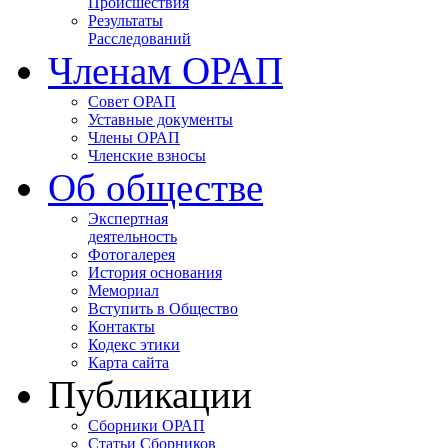
Происшествия
Результаты
Расследований
Членам ОРАП
Совет ОРАП
Уставные документы
Члены ОРАП
Членские взносы
Об обществе
Экспертная
деятельность
Фотогалерея
История основания
Мемориал
Вступить в Общество
Контакты
Кодекс этики
Карта сайта
Публикации
Сборники ОРАП
Статьи Сборников