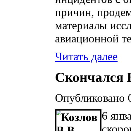
причин, проде
материалы исс
авиационной т
Читать далее
Скончался В
Опубликовано 0
6 янв
скоро