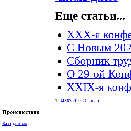
Еще статьи...
XXX-я конфе
С Новым 202
Сборник тру
О 29-ой Кон
XXIX-я конф
1
2
3
4
5
6
7
8
9
10
»
В конец
Происшествия
База данных