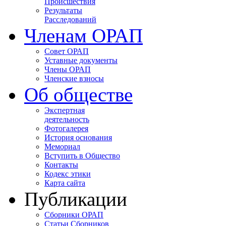
Происшествия
Результаты
Расследований
Членам ОРАП
Совет ОРАП
Уставные документы
Члены ОРАП
Членские взносы
Об обществе
Экспертная
деятельность
Фотогалерея
История основания
Мемориал
Вступить в Общество
Контакты
Кодекс этики
Карта сайта
Публикации
Сборники ОРАП
Статьи Сборников